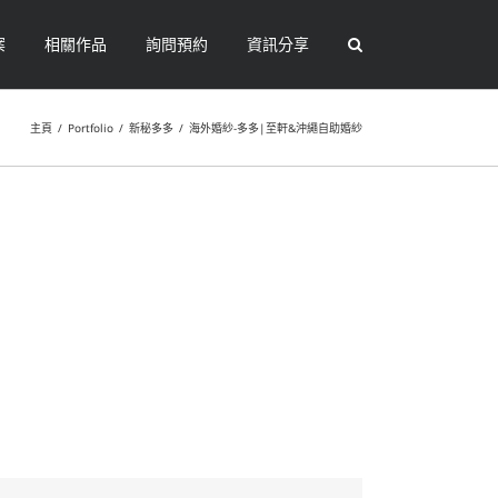
案
相關作品
詢問預約
資訊分享
主頁
/
Portfolio
/
新秘多多
/
海外婚紗-多多|至軒&沖繩自助婚紗