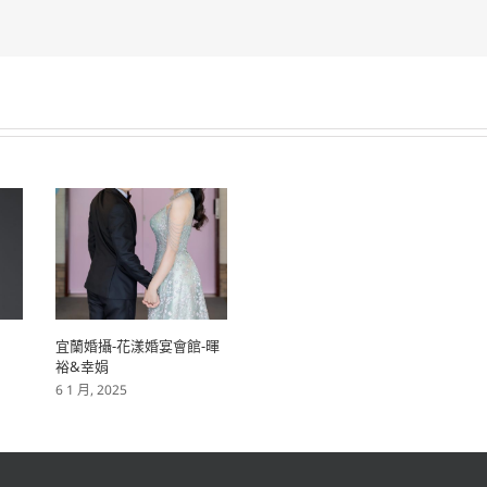
宜蘭婚攝-花漾婚宴會館-暉
裕&幸娟
6 1 月, 2025