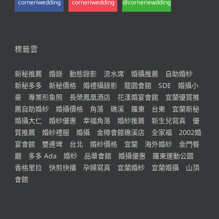
corneriwedding
corneriwedding
@corneriewdding
標籤雲
新秘推薦
婚錄
動態錄影
流水席
婚攝推薦
自助婚紗
新秘多多
新秘價格
婚禮攝錄影
龍園會館
SDE
婚攝小
豪
專業形象照
長榮鳳凰酒店
花漾婚宴會館
宜蘭優質推
薦自助婚紗
婚攝價格
角落
礁溪
羅東
台東
宜蘭新秘
婚攝大仁
婚紗優惠
幸福角落
婚紗推薦
新生兒寫真
優
質推薦
婚紗禮服
婚攝
金樽會館礁溪店
全家福
2002婚
宴會館
雙連埤
台北
婚紗價格
宜蘭
海外婚紗
金門餐
廳
多多 Ada
婚紗
品華會館
婚攝優惠
羅東運動公園
香格里拉
快剪快播
孕婦寫真
宜蘭婚紗
宜蘭婚攝
山頂
會館