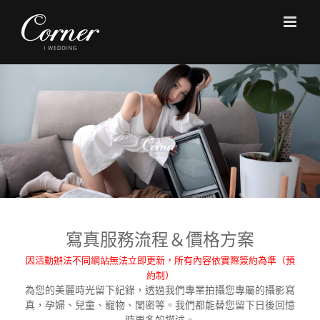
Skip
to
content
寫真服務流程＆價格方案
因活動辦法不同網站無法立即更新，所有內容依實際簽約為準（預
約制）
為您的美麗時光留下紀錄，透過我們專業拍攝您專屬的攝影寫
真，孕婦、兒童、寵物、閨密等。我們都能替您留下日後回憶
時更多的描述。