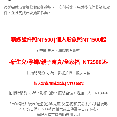
後製完成時會讓您做最後確認，再交付輸出，完成後我們將通知取
件，並且完成此次攝影作業。
-精緻證件照NT600|個人形象照NT1500起-
即拍即挑片、精緻修片服務
-新生兒/孕婦/親子寫真/全家福|
NT
2500起-
拍攝時間約1小時 / 影棚拍攝，服裝自備
-個人寫真/閨蜜寫真|
NT35
00起-
拍攝時間約1小時 / 影棚拍攝，服裝自備，增加一人＋NT3000
RAW檔照片後製調整 (色溫.亮度.反差.飽和度.銳利化調整後轉
JPEG)請自備ＵＳＢ拷貝檔案或上傳雲端自行下載。
禮服＆指定攝影師費用另計