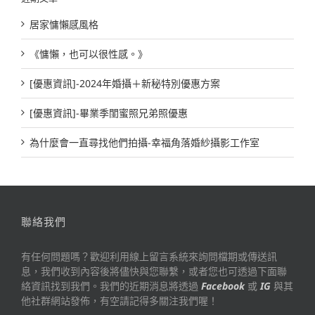
居家慵懶感風格
《慵懶，也可以很性感。》
[優惠資訊]-2024年婚攝＋新秘特別優惠方案
[優惠資訊]-畢業季閨蜜照兄弟照優惠
為什麼會一直尋找他們拍攝-幸福角落婚紗攝影工作室
聯絡我們
有任何問題嗎？歡迎利用線上留言系統來詢問檔期或傳送訊
息，我們收到內容後將儘快與您聯繫，或者您也可透過下面聯
絡資訊找到我們。我們的近期消息將透過
Facebook
或
IG
與其
他社群網站發佈，有空請記得多關注我們喔！