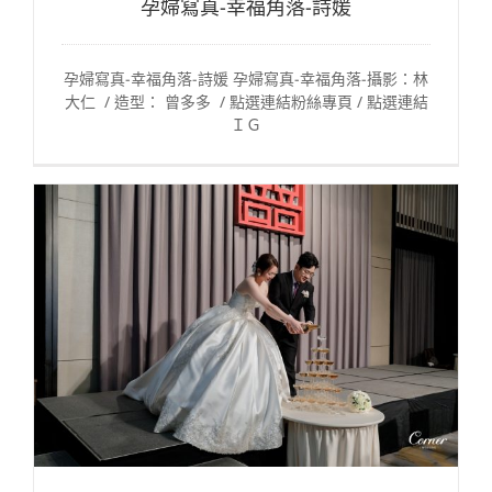
孕婦寫真-幸福角落-詩媛
孕婦寫真-幸福角落-詩媛 孕婦寫真-幸福角落-攝影：林
大仁 / 造型： 曾多多 / 點選連結粉絲專頁 / 點選連結
ＩＧ