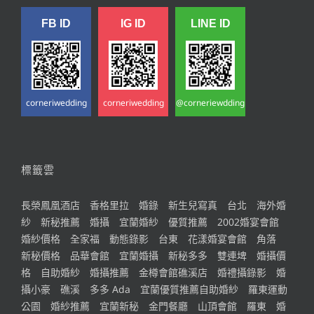
FB ID
IG ID
LINE ID
corneriwedding
corneriwedding
@corneriewdding
標籤雲
長榮鳳凰酒店
香格里拉
婚錄
新生兒寫真
台北
海外婚
紗
新秘推薦
婚攝
宜蘭婚紗
優質推薦
2002婚宴會館
婚紗價格
全家福
動態錄影
台東
花漾婚宴會館
角落
新秘價格
品華會館
宜蘭婚攝
新秘多多
雙連埤
婚攝價
格
自助婚紗
婚攝推薦
金樽會館礁溪店
婚禮攝錄影
婚
攝小豪
礁溪
多多 Ada
宜蘭優質推薦自助婚紗
羅東運動
公園
婚紗推薦
宜蘭新秘
金門餐廳
山頂會館
羅東
婚