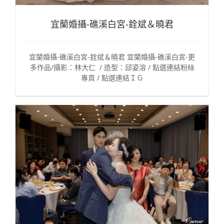
宜蘭婚攝-礁溪白宮-銓斌＆曉君
宜蘭婚攝-礁溪白宮-銓斌＆曉君 宜蘭婚攝-礁溪白宮-更
多作品/攝影：林大仁 / 造型：邱姿溶 / 點選連結粉絲
專頁 / 點選連結ＩＧ