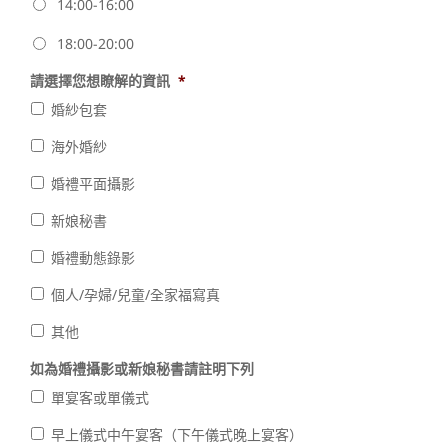
14:00-16:00
18:00-20:00
請選擇您想瞭解的資訊
*
婚紗包套
海外婚紗
婚禮平面攝影
新娘秘書
婚禮動態錄影
個人/孕婦/兒童/全家福寫真
其他
如為婚禮攝影或新娘秘書請註明下列
單宴客或單儀式
早上儀式中午宴客（下午儀式晚上宴客）