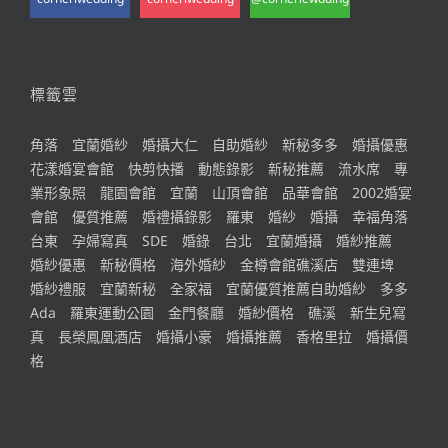
標籤雲
角落
宜蘭婚紗
婚攝大仁
自助婚紗
新秘多多
婚攝優惠
花漾婚宴會館
快剪快播
動態錄影
新秘推薦
流水席
專
業形象照
龍園會館
宜蘭
山頂會館
品華會館
2002婚宴
會館
優質推薦
婚禮攝錄影
羅東
婚紗
婚攝
幸福角落
台東
孕婦寫真
SDE
婚錄
台北
宜蘭婚攝
婚紗推薦
婚紗優惠
新秘價格
海外婚紗
金樽會館礁溪店
雙連埤
婚紗禮服
宜蘭新秘
全家福
宜蘭優質推薦自助婚紗
多多
Ada
羅東運動公園
金門餐廳
婚紗價格
礁溪
新生兒寫
真
長榮鳳凰酒店
婚攝小豪
婚攝推薦
香格里拉
婚攝價
格