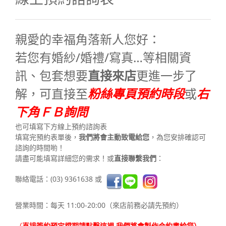
親愛的幸福角落新人您好：
若您有婚紗/婚禮/寫真…等相關資
訊、包套想要
直接來店
更進一步了
解，可直接至
粉絲專頁預約時段
或
右
下角ＦＢ詢問
也可填寫下方線上預約諮詢表
填寫完預約表單後，
我們將會主動致電給您
，為您安排確認可
諮詢的時間喲！
請盡可能填寫詳細您的需求！或
直接聯繫我們
：
聯絡電話：(03) 9361638 或
營業時間：每天 11:00-20:00（來店前務必請先預約）
（
直接簽約預定檔期請點擊這裡,我們將會製作合約書給您）