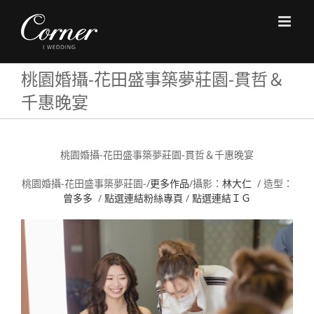
Skip
to
content
桃園婚攝-花田盛事築夢莊園-貫哲＆
千惠晚宴
桃園婚攝-花田盛事築夢莊園-貫哲＆千惠晚宴
桃園婚攝-花田盛事築夢莊園-/
更多作品
/攝影：
林大仁
/ 造型：
曾多多
/
點選連結粉絲專頁
/
點選連結ＩＧ