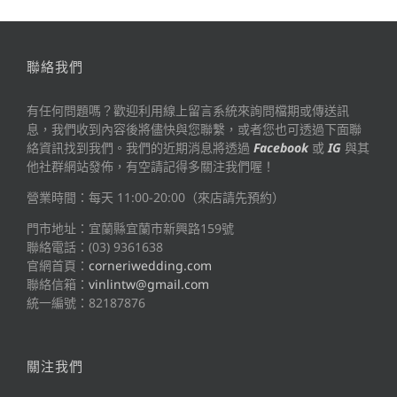
聯絡我們
有任何問題嗎？歡迎利用線上留言系統來詢問檔期或傳送訊
息，我們收到內容後將儘快與您聯繫，或者您也可透過下面聯
絡資訊找到我們。我們的近期消息將透過
Facebook
或
IG
與其
他社群網站發佈，有空請記得多關注我們喔！
營業時間：每天 11:00-20:00（來店請先預約）
門市地址：宜蘭縣宜蘭市新興路159號
聯絡電話：(03) 9361638
官網首頁：
corneriwedding.com
聯絡信箱：
vinlintw@gmail.com
統一編號：82187876
關注我們