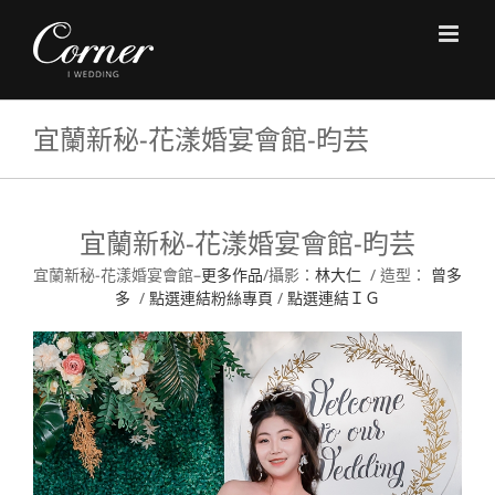
Skip
to
content
宜蘭新秘-花漾婚宴會館-昀芸
宜蘭新秘-花漾婚宴會館-昀芸
宜蘭新秘-花漾婚宴會館–
更多作品
/攝影：
林大仁
/ 造型：
曾多
多
/
點選連結粉絲專頁
/
點選連結ＩＧ