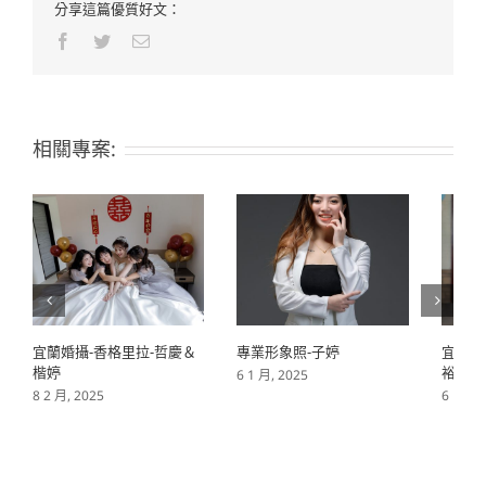
分享這篇優質好文：
Facebook
Twitter
Email:
相關專案:
宜蘭婚攝-香格里拉-哲慶＆
專業形象照-子婷
宜蘭婚
楷婷
裕&幸
6 1 月, 2025
8 2 月, 2025
6 1 月,