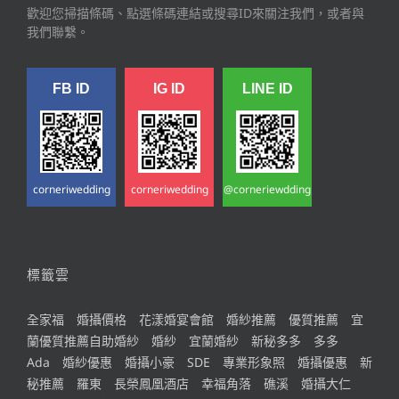
歡迎您掃描條碼、點選條碼連結或搜尋ID來關注我們，或者與
我們聯繫。
FB ID
IG ID
LINE ID
corneriwedding
corneriwedding
@corneriewdding
標籤雲
全家福
婚攝價格
花漾婚宴會館
婚紗推薦
優質推薦
宜
蘭優質推薦自助婚紗
婚紗
宜蘭婚紗
新秘多多
多多
Ada
婚紗優惠
婚攝小豪
SDE
專業形象照
婚攝優惠
新
秘推薦
羅東
長榮鳳凰酒店
幸福角落
礁溪
婚攝大仁