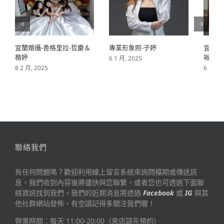
宜蘭婚攝-香格里拉-哲慶＆
專業形象照-子婷
宜蘭婚
楷婷
裕&幸
6 1 月, 2025
8 2 月, 2025
6 1 月,
聯絡我們
有任何問題嗎？歡迎利用線上留言系統來詢問檔期或傳送訊
息，我們收到內容後將儘快與您聯繫，或者您也可透過下面聯
絡資訊找到我們。我們的近期消息將透過
Facebook
或
IG
與其
他社群網站發佈，有空請記得多關注我們喔！
營業時間：每天 11:00-20:00（來店請先預約）