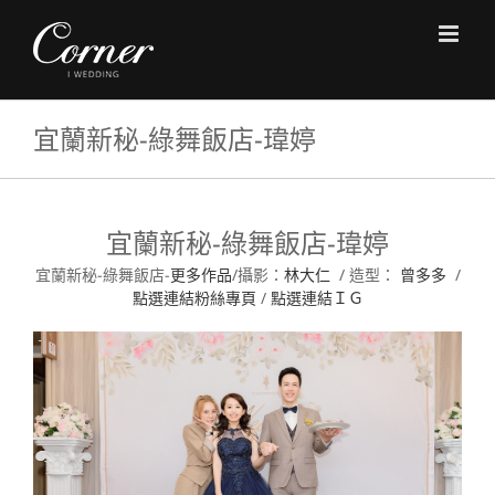
Skip
to
content
宜蘭新秘-綠舞飯店-瑋婷
宜蘭新秘-綠舞飯店-瑋婷
宜蘭新秘-綠舞飯店-
更多作品
/攝影：
林大仁
/ 造型：
曾多多
/
點選連結粉絲專頁
/
點選連結ＩＧ