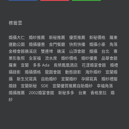
標籤雲
婚攝大仁
婚紗推薦
新秘推薦
優質推薦
新秘價格
羅東
運動公園
婚攝優惠
金門餐廳
快剪快播
婚攝小豪
角落
金樽會館礁溪店
雙連埤
礁溪
山頂會館
婚攝
台北
專
業形象照
全家福
流水席
婚紗價格
婚紗優惠
品華會館
羅東
宜蘭
多多 Ada
長榮鳳凰酒店
花漾婚宴會館
婚禮
攝錄影
婚攝價格
龍園會館
動態錄影
海外婚紗
宜蘭婚
攝
新生兒寫真
自助婚紗
宜蘭婚紗
孕婦寫真
婚紗禮服
婚錄
宜蘭新秘
SDE
宜蘭優質推薦自助婚紗
幸福角落
婚攝推薦
2002婚宴會館
新秘多多
台東
香格里拉
婚
紗