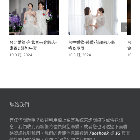
台北婚錄-台北喜來登飯店-
台中婚錄-臻愛花園飯店-紹
台北婚
東霖&靜如午宴
格＆吳凰
會-偉
19 9 月, 2024
10 3 月, 2024
10 3 月
聯絡我們
有任何問題嗎？歡迎利用線上留言系統來詢問檔期或傳送訊
息，我們收到內容後將儘快與您聯繫，或者您也可透過下面聯
絡資訊找到我們。我們的近期消息將透過
Facebook
或
IG
與其
他社群網站發佈，有空請記得多關注我們喔！