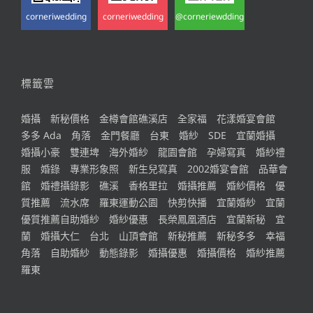
corneriwedding
corneriwedding
@corneriewdding
標籤雲
婚攝
新秘價格
金樽會館礁溪店
全家福
花漾婚宴會館
多多 Ada
角落
金門餐廳
台東
婚紗
SDE
宜蘭婚攝
婚攝小豪
雙連埤
海外婚紗
龍園會館
孕婦寫真
婚紗禮
服
婚錄
專業形象照
新生兒寫真
2002婚宴會館
品華會
館
婚禮攝錄影
礁溪
香格里拉
婚攝推薦
婚紗價格
優
質推薦
流水席
羅東運動公園
快剪快播
宜蘭婚紗
宜蘭
優質推薦自助婚紗
婚紗優惠
長榮鳳凰酒店
宜蘭新秘
宜
蘭
婚攝大仁
台北
山頂會館
新秘推薦
新秘多多
幸福
角落
自助婚紗
動態錄影
婚攝優惠
婚攝價格
婚紗推薦
羅東