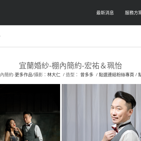
最新消息
服務方
怡
宜蘭婚紗-棚內簡約-宏祐＆珮怡
內簡約-
更多作品
/攝影：
林大仁
/ 造型：
曾多多
/
點選連結粉絲專頁
/