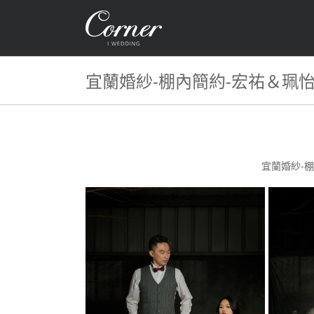
Skip
to
content
宜蘭婚紗-棚內簡約-宏祐＆珮
宜蘭婚紗-棚