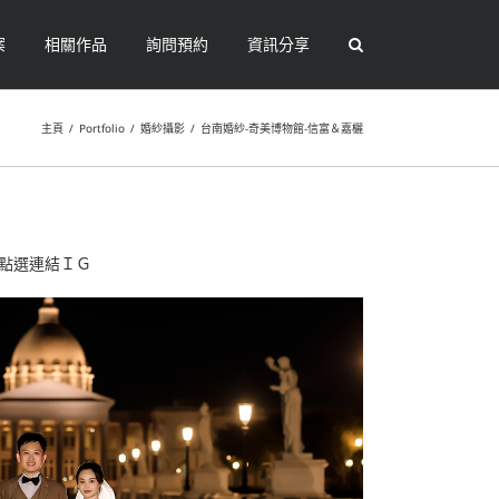
案
相關作品
詢問預約
資訊分享
主頁
/
Portfolio
/
婚紗攝影
/
台南婚紗-奇美博物館-信富＆嘉欐
點選連結ＩＧ