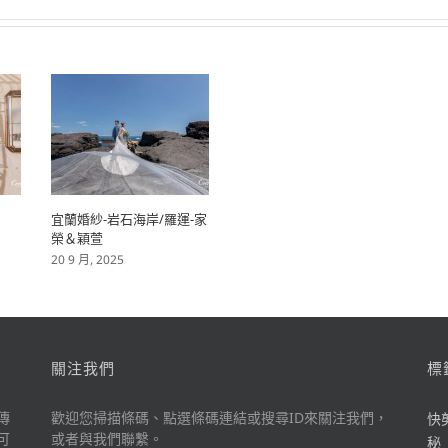
宜蘭婚紗-岩石海岸/羅運-家
榮＆穎萱
20 9 月, 2025
關注我們
標
傳
歡迎您掃描條碼、點選條碼連結或搜尋ID來關注我們，
快
可
或者與我們聯繫。
秘