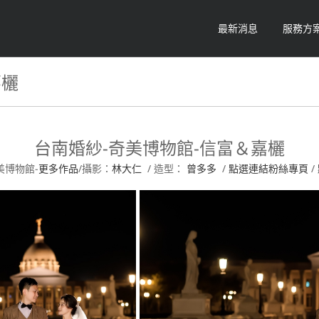
最新消息
服務方
嘉欐
台南婚紗-奇美博物館-信富＆嘉欐
美博物館-
更多作品
/攝影：
林大仁
/ 造型：
曾多多
/
點選連結粉絲專頁
/