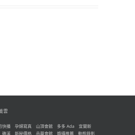
籤雲
剪快播
孕婦寫真
山頂會館
多多 Ada
宜蘭新
礁溪
新秘價格
品華會館
婚攝推薦
動態錄影