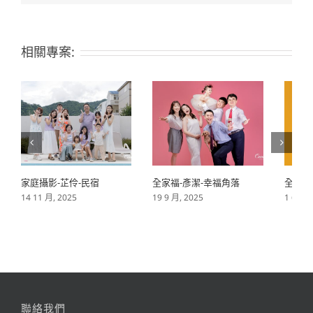
相關專案:
家庭攝影-芷伶-民宿
全家福-彥潔-幸福角落
全家福
14 11 月, 2025
19 9 月, 2025
1 6 月,
聯絡我們