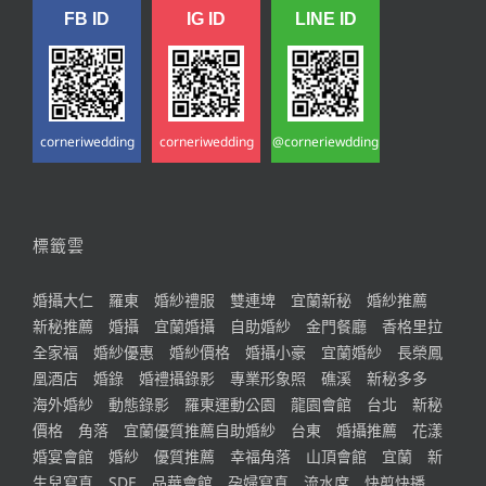
FB ID
IG ID
LINE ID
corneriwedding
corneriwedding
@corneriewdding
標籤雲
婚攝大仁
羅東
婚紗禮服
雙連埤
宜蘭新秘
婚紗推薦
新秘推薦
婚攝
宜蘭婚攝
自助婚紗
金門餐廳
香格里拉
全家福
婚紗優惠
婚紗價格
婚攝小豪
宜蘭婚紗
長榮鳳
凰酒店
婚錄
婚禮攝錄影
專業形象照
礁溪
新秘多多
海外婚紗
動態錄影
羅東運動公園
龍園會館
台北
新秘
價格
角落
宜蘭優質推薦自助婚紗
台東
婚攝推薦
花漾
婚宴會館
婚紗
優質推薦
幸福角落
山頂會館
宜蘭
新
生兒寫真
SDE
品華會館
孕婦寫真
流水席
快剪快播