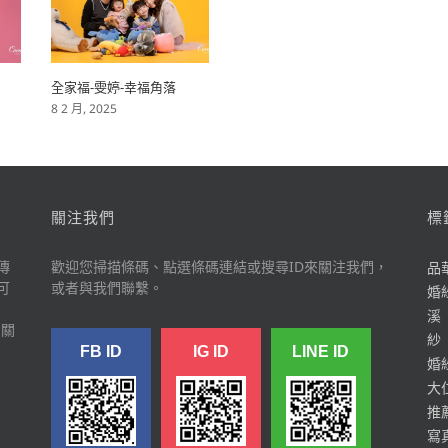
全家福-雯婷-幸福角落
8 2 月, 2025
關注我們
標
傳
歡迎您掃描條碼、點選條碼連結或搜尋ID來關注我們，
品
可
或者與我們聯繫。
婚
溪
多關
紗
FB ID
IG ID
LINE ID
婚
大
推
寫