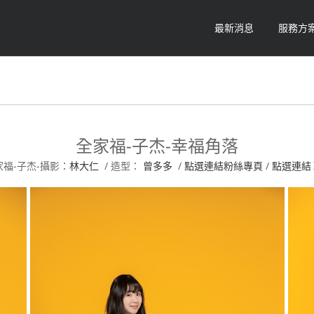
最新消息
服務方
全家福-子杰-幸福角落
家福-子杰-攝影：
林大仁
/ 造型：
曾多多
/
點選連結粉絲專頁
/
點選連結