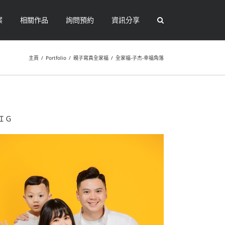
案
相關作品
詢問預約
資訊分享
主頁
/
Portfolio
/
親子寫真全家福
/
全家福-子杰-幸福角落
ＩＧ