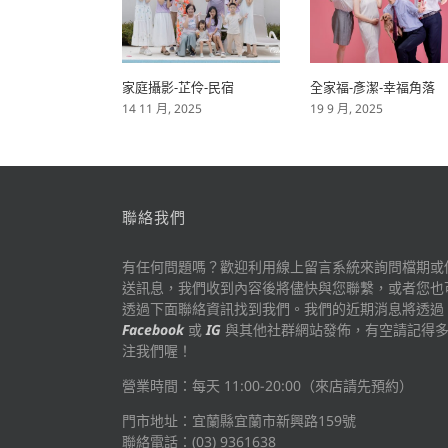
家庭攝影-芷伶-民宿
全家福-彥潔-幸福角落
14 11 月, 2025
19 9 月, 2025
聯絡我們
有任何問題嗎？歡迎利用線上留言系統來詢問檔期或
送訊息，我們收到內容後將儘快與您聯繫，或者您也
透過下面聯絡資訊找到我們。我們的近期消息將透過
Facebook
或
IG
與其他社群網站發佈，有空請記得
注我們喔！
營業時間：每天 11:00-20:00（來店請先預約）
門市地址：宜蘭縣宜蘭市新興路159號
聯絡電話：(03) 9361638