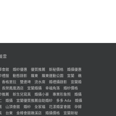
籤雲
華會館
婚紗優惠
優質推薦
新秘價格
婚攝優惠
紗禮服
動態錄影
羅東
羅東運動公園
宜蘭
礁
香格里拉
雙連埤
流水席
婚禮攝錄影
宜蘭婚
長榮鳳凰酒店
宜蘭婚攝
幸福角落
婚紗價格
紗推薦
新生兒寫真
婚攝小豪
專業形象照
婚攝
仁
婚攝
宜蘭優質推薦自助婚紗
多多 Ada
婚攝
薦
山頂會館
婚紗
全家福
花漾婚宴會館
孕婦
真
台東
金樽會館礁溪店
婚攝價格
宜蘭新秘