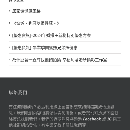
居家慵懶感風格
《慵懶，也可以很性感。》
[優惠資訊]-2024年婚攝＋新秘特別優惠方案
[優惠資訊]-畢業季閨蜜照兄弟照優惠
為什麼會一直尋找他們拍攝-幸福角落婚紗攝影工作室
聯絡我們
有任何問題嗎？歡迎利用線上留言系統來詢問檔期或傳送訊
息，我們收到內容後將儘快與您聯繫，或者您也可透過下面聯
絡資訊找到我們。我們的近期消息將透過
Facebook
或
IG
與其
他社群網站發佈，有空請記得多關注我們喔！