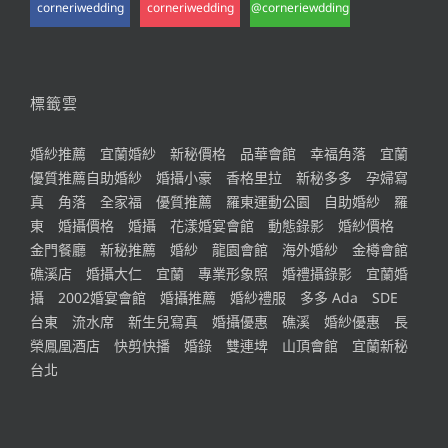
corneriwedding
corneriwedding
@corneriewdding
標籤雲
婚紗推薦
宜蘭婚紗
新秘價格
品華會館
幸福角落
宜蘭
優質推薦自助婚紗
婚攝小豪
香格里拉
新秘多多
孕婦寫
真
角落
全家福
優質推薦
羅東運動公園
自助婚紗
羅
東
婚攝價格
婚攝
花漾婚宴會館
動態錄影
婚紗價格
金門餐廳
新秘推薦
婚紗
龍園會館
海外婚紗
金樽會館
礁溪店
婚攝大仁
宜蘭
專業形象照
婚禮攝錄影
宜蘭婚
攝
2002婚宴會館
婚攝推薦
婚紗禮服
多多 Ada
SDE
台東
流水席
新生兒寫真
婚攝優惠
礁溪
婚紗優惠
長
榮鳳凰酒店
快剪快播
婚錄
雙連埤
山頂會館
宜蘭新秘
台北