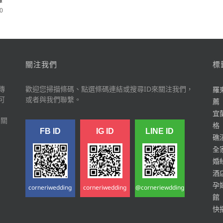
0
關注我們
標
傳
歡迎您掃描條碼、點選條碼連結或搜尋ID來關注我們，
羅
可
或者與我們聯繫。
薦
宜
多關
格
FB ID
IG ID
LINE ID
礁
全
婚
酒
孕
corneriwedding
corneriwedding
@corneriewdding
館
快