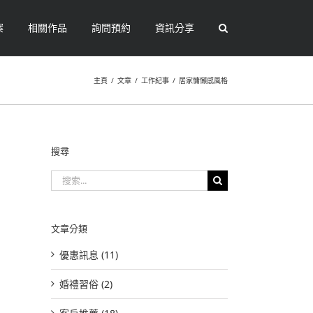
案
相關作品
詢問預約
資訊分享
主頁
/
文章
/
工作紀事
/
居家慵懶感風格
搜尋
搜
索
結
果：
文章分類
優惠訊息 (11)
婚禮習俗 (2)