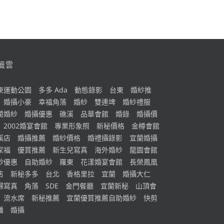
籤雲
東運動公園
多多 Ada
動態錄影
台東
婚紗推
婚攝小豪
幸福角落
婚紗
雙連埤
婚紗禮服
蘭婚紗
婚攝優惠
礁溪
品華會館
婚錄
婚攝價
2002婚宴會館
專業形象照
新秘價格
金樽會館
溪店
婚攝推薦
婚紗價格
婚禮攝錄影
宜蘭婚攝
家福
優質推薦
新生兒寫真
海外婚紗
龍園會館
紗優惠
自助婚紗
羅東
花漾婚宴會館
長榮鳳凰
店
新秘多多
台北
香格里拉
宜蘭
婚攝大仁
婦寫真
角落
SDE
金門餐廳
宜蘭新秘
山頂會
流水席
新秘推薦
宜蘭優質推薦自助婚紗
快剪
播
婚攝