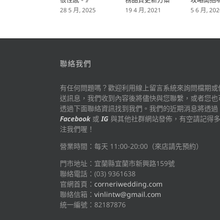
28 5 月, 2025
19 4 月, 2021
5 6 月, 202
聯絡我們
有任何問題嗎？歡迎利用線上留言系統來詢問檔期或
送訊息，我們收到內容後將儘快與您聯繫，或者您也
透過下面聯絡資訊找到我們。我們的近期消息將透過
Facebook
或
IG
與其他社群網站發佈，有空請記得
注我們喔！
營業時間：每天 11:00-20:00（來店請先預約）
門市地址：宜蘭縣宜蘭市新興路159號
聯絡電話：(03) 9361638
官網首頁：
corneriwedding.com
聯絡信箱：
vinlintw@gmail.com
統一編號：82187876