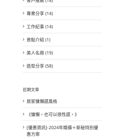
客戶推薦 (18)
專業分享 (14)
工作紀事 (14)
景點介紹 (1)
美人名冊 (19)
造型分享 (58)
近期文章
居家慵懶感風格
《慵懶，也可以很性感。》
[優惠資訊]-2024年婚攝＋新秘特別優
惠方案