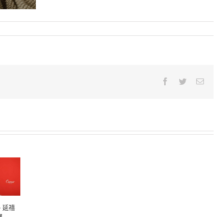
Facebook
Twitter
Emai
– 延禧
囉