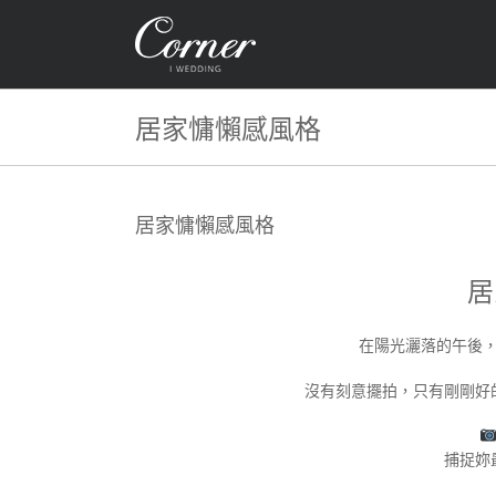
Skip
to
content
居家慵懶感風格
居家慵懶感風格
居
在陽光灑落的午後
沒有刻意擺拍，只有剛剛好
捕捉妳