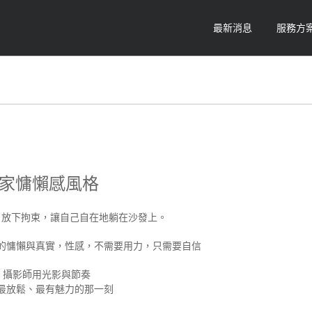
最新消息
服務方
家慵懶感風格
，放下拘束，讓自己自在地躺在沙發上。
的慵懶與真實，性感，不需要用力，只需要自信
攝影師用光影與節奏
最放鬆、最有魅力的那一刻