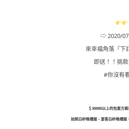
⇨ 2020/0
來幸福角落『下訂
即送！！挑款
#你沒有
＄30000以上的包套
拍照白紗晚禮服、宴客白紗晚禮服