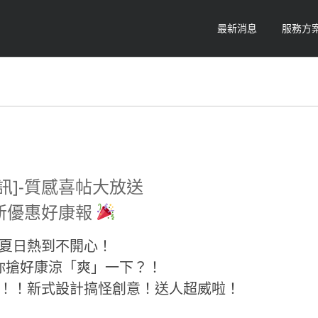
最新消息
服務方
訊]-質感喜帖大放送
新優惠好康報
夏日熱到不開心！
你搶好康涼「爽」一下？！
！！新式設計搞怪創意！送人超威啦！