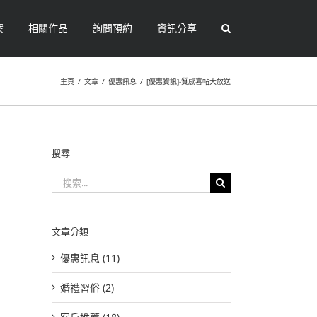
案
相關作品
詢問預約
資訊分享
主頁
/
文章
/
優惠訊息
/
[優惠資訊]-質感喜帖大放送
搜尋
搜
索
結
果：
文章分類
優惠訊息 (11)
婚禮習俗 (2)