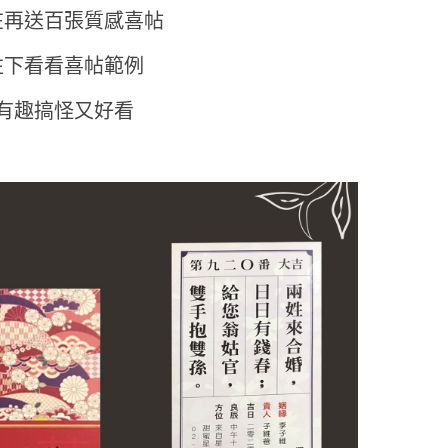
在再送百張質感喜帖
往下看看喜帖範例
#有趣搞怪又好看