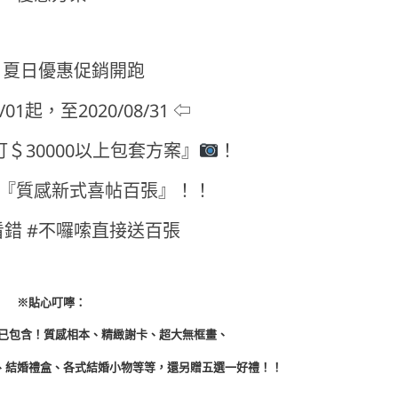
夏日優惠促銷開跑
7/01起，至2020/08/31 ⇦
＄30000以上包套方案』
！
『質感新式喜帖百張』！！
看錯 #不囉嗦直接送百張
※貼心叮嚀：
方案已包含！質感相本、精緻謝卡、超大無框畫、
、結婚禮盒、各式結婚小物等等，還另贈五選一好禮！！